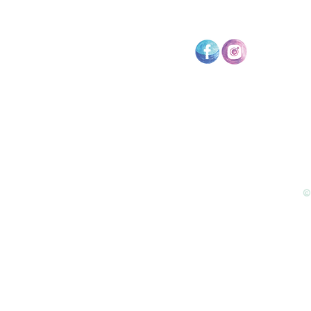
en volg ons op:
©