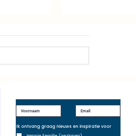
HEPPIE MIE sessie
enbrood met Heltie
Heppie Nieuws
V
Ik ontvang graag nieuws en inspiratie voor
*
e
r
Heppie Femilie (gezinnen)