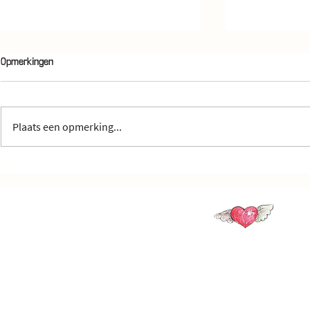
Opmerkingen
Plaats een opmerking...
Dagelijkse voeding voor meer
RECEPT Banan
mentaal welzijn
Mie
Volg je
volg Heppie Mie,
schrijf in voor de nieuwsbrief