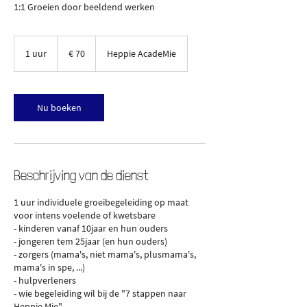
1:1 Groeien door beeldend werken
70
euro
1 uur
1
€ 70
Heppie AcadeMie
u
u
Nu boeken
Beschrijving van de dienst
1 uur individuele groeibegeleiding op maat
voor intens voelende of kwetsbare
- kinderen vanaf 10jaar en hun ouders
- jongeren tem 25jaar (en hun ouders)
- zorgers (mama's, niet mama's, plusmama's,
mama's in spe, ...)
- hulpverleners
- wie begeleiding wil bij de "7 stappen naar
Heppie Mie"