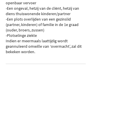
openbaar vervoer
-Een ongeval, hetzij van de cliënt, hetzij van
diens thuiswonende kinderen/partner
-Een plots overlijden van een gezinslid
(partner, kinderen) of familie in de 1e graad
(ouder, broers, zussen)
-Plotselinge ziekte
Indien er meermaals laattijdig wordt
geannuleerd omwille van ‘overmacht’, zal dit
bekeken worden.
Volg je
volg Heppie Mie,
schrijf in voor de nieuwsbrief
en volg ons op: