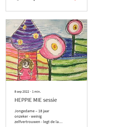
8 sep 2022
∙
1
min.
HEPPIE MIE sessie
Jongedame – 18 jaar
onzeker - weinig
zelfvertrouwen - legt de lat
hoog voor zichzelf 1. Heppie