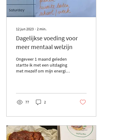
12 jun 2023
∙
2
min.
Dagelijkse voeding voor
meer mentaal welzijn
Ongeveer 1 maand geleden
startte ik met een uitdaging
met mezelf om mijn energie
terug op te bouwen. Mijn
doel was om mijn
ochtendroutine...
77
2