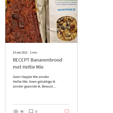
23 sep 2022
∙
2
min.
RECEPT Bananenbrood
met Heltie Mie
Geen Heppie Mie zonder
Heltie Mie. Geen gelukkige ik
zonder gezonde ik. Bewust
beeldend bezig zijn heeft mij
genezen. Het bracht me
een...
95
0